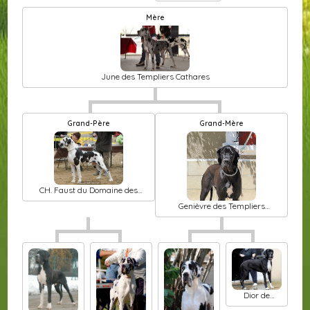
Temple Sacré
d'héloïse
Mère
June des Templiers Cathares
Grand-Père
Grand-Mère
CH. Faust du Domaine des
Cotieres
Genièvre des Templiers
Cathares
Dior de
l'hermine