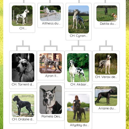
Althess du
Datila du
Temple
domaine de
CH.
Sacré
Sultan
Vladivostok
CH. Cyrano
d'héloïse
De misandre
des Joyaux
d'Allythelia
Ajron Il
CH. Verax des
paradiso di
Habits
bella
CH. Torrent du
CH. Akbar
Rouges
domaine de
d'Iskandar
l'ostrevent
Ariane du
domaine de
Pamela Des
Sultan
CH. Ordalie de
Terres De La
la Benjamine
Rairie
Allyday du