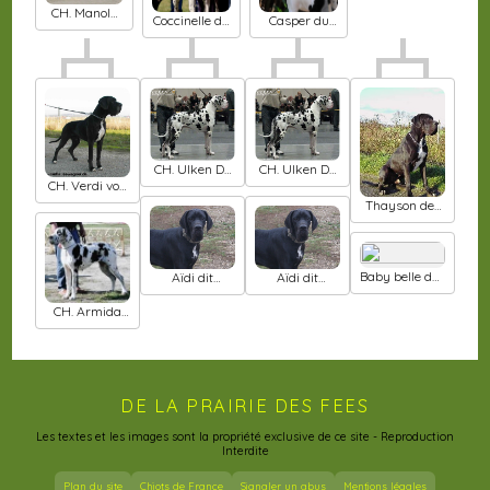
arlequine
CH. Manolo
Coccinelle du
Casper du
von der
Temple
Temple
ofnethöhle
Sacré
Sacré
d'héloïse
d'héloïse
CH. Ulken De
CH. Ulken De
la dynastie
la dynastie
CH. Verdi von
danner
danner
der ofnethöhle
Thayson des
Varennes
Mystiques
Baby belle des
Aïdi dit
Aïdi dit
domaines du
amazone du
amazone du
Tryskell
Temple Sacré
Temple Sacré
CH. Armida
d'héloïse
d'héloïse
claudia
bohemica
DE LA PRAIRIE DES FEES
Les textes et les images sont la propriété exclusive de ce site - Reproduction
Interdite
Plan du site
Chiots de France
Signaler un abus
Mentions légales