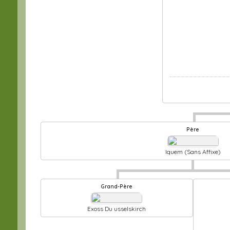
Père
Iquem (Sans Affixe)
Grand-Père
Exoss Du usselskirch