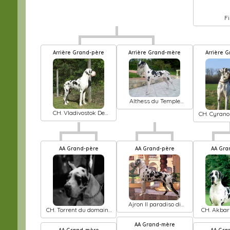
F
Arrière Grand-père
Arrière Grand-mère
Arrière 
Althess du Temple
Sacré d'héloïse
CH. Vladivostok De
CH. Cyrano
misandre
d'All
AA Grand-père
AA Grand-père
AA Gr
Ajron Il paradiso di
CH. Torrent du domaine
CH. Akbar
bella
de l'ostrevent
AA Grand-mère