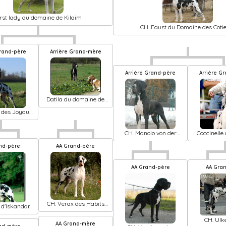
irst lady du domaine de Kilaim
CH. Faust du Domaine des Coti
Grand-père
Arrière Grand-mère
Arrière Grand-père
Arrière 
Datila du domaine de
Sultan
 des Joyaux
ythelia
CH. Manolo von der
Coccinelle
ofnethöhle
Sacré d
and-père
AA Grand-père
AA Grand-père
AA Gra
CH. Verax des Habits
 d'Iskandar
Rouges
CH. Ulk
AA Grand-mère