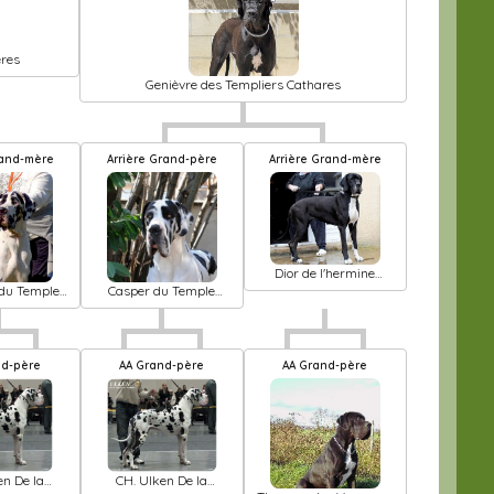
eres
Genièvre des Templiers Cathares
Grand-mère
Arrière Grand-père
Arrière Grand-mère
Dior de l'hermine
arlequine
 du Temple
Casper du Temple
'héloïse
Sacré d'héloïse
nd-père
AA Grand-père
AA Grand-père
en De la
CH. Ulken De la